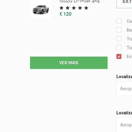
Isuzu D-Max 4×4
EXT
€ 120
Ca
Ba
Tr
Tr
En
VER MAIS
Localiz
Localiz